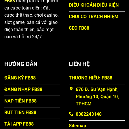
FB88
mang lại trải nghiệm
ĐIỀU KHOẢN ĐIỀU KIỆN
cá cược toàn diện: đặt
cược thể thao, chơi casino,
CHƠI CÓ TRÁCH NHIỆM
slot game, bắn cá với giao
CEO FB88
diện thân thiện, bảo mật
cao và hỗ trợ 24/7.
HƯỚNG DẪN
LIÊN HỆ
ĐĂNG KÝ FB88
THƯƠNG HIỆU: FB88
ĐĂNG NHẬP FB88
676 Đ. Sư Vạn Hạnh,
Phường 10, Quận 10,
NẠP TIỀN FB88
TPHCM
RÚT TIỀN FB88
0382243148
TẢI APP FB88
Sitemap