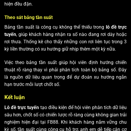
hiện đều đặn.
Theo sát bảng tần suất
Bảng tần suất là công cụ không thể thiếu trong
lô đề trực
tuyến
, giúp khách hàng nhận ra số nào đang rơi dày hoặc
rơi thưa. Thống kê cho thấy những con rơi liên tục trong 3
kỳ liền thường có xu hướng giữ nhịp thêm một kỳ nữa.
Việc theo bảng tần suất giúp hội viên định hướng chiến
thuật rõ ràng thay vì phải phân tích toàn bộ bảng số. Đây
là nguồn dữ liệu quan trọng để dự đoán xu hướng ngắn
hạn trước mỗi lượt chốt số.
Kết luận
Lô đề trực tuyến
tạo điều kiện để hội viên phân tích dữ liệu
sâu hơn, chốt số có chiến lược rõ ràng cùng không gian trải
nghiệm hiện đại tại FB88. Khi khách hàng nắm vững chu
kỳ số, tần suất cùng công cụ hỗ trợ, anh em dễ tiếp cận cơ