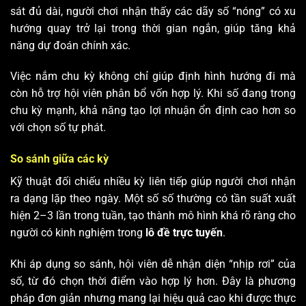
sát đủ dài, người chơi nhận thấy các dãy số “nóng” có xu
hướng quay trở lại trong thời gian ngắn, giúp tăng khả
năng dự đoán chính xác.
Việc nắm chu kỳ không chỉ giúp định hình hướng đi mà
còn hỗ trợ hội viên phân bổ vốn hợp lý. Khi số đang trong
chu kỳ mạnh, khả năng tạo lợi nhuận ổn định cao hơn so
với chọn số tự phát.
So sánh giữa các kỳ
Kỹ thuật đối chiếu nhiều kỳ liên tiếp giúp người chơi nhận
ra dạng lặp theo ngày. Một số số thường có tần suất xuất
hiện 2–3 lần trong tuần, tạo thành mô hình khá rõ ràng cho
người có kinh nghiệm trong
lô đề trực tuyến
.
Khi áp dụng so sánh, hội viên dễ nhận diện “nhịp rơi” của
số, từ đó chọn thời điểm vào hợp lý hơn. Đây là phương
pháp đơn giản nhưng mang lại hiệu quả cao khi được thực