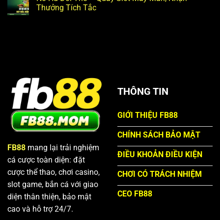
Thưởng Tích Tắc
THÔNG TIN
GIỚI THIỆU FB88
CHÍNH SÁCH BẢO MẬT
FB88
mang lại trải nghiệm
ĐIỀU KHOẢN ĐIỀU KIỆN
cá cược toàn diện: đặt
cược thể thao, chơi casino,
CHƠI CÓ TRÁCH NHIỆM
slot game, bắn cá với giao
CEO FB88
diện thân thiện, bảo mật
cao và hỗ trợ 24/7.