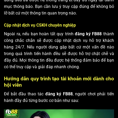
mục thông báo. Bạn cần lưu ý truy cập đúng để không bỏ
lỡ bất cứ một thông tin quan trọng nào.
Cập nhật dịch vụ CSKH chuyên nghiệp
Ngoài ra, nếu bạn hoàn tất quy trình
đăng ký FB88
thành
công chắc chắn sẽ được cập nhật dịch vụ hỗ trợ khách
hàng 24/7. Nếu người dùng gặp bất cứ một vấn đề nào
trong quá trình tiến hành đều sẽ được hỗ trợ chặt chẽ và
đầy đủ. Mọi thông tin đều được hệ thống đảm bảo để bạn
có thể truy cập và giải đáp nhanh chóng.
Hướng dẫn quy trình tạo tài khoản mới dành cho
hội viên
Để bắt đầu thao tác
đăng ký FB88
, người chơi phải tiến
hành đầy đủ từng bước cơ bản như sau: