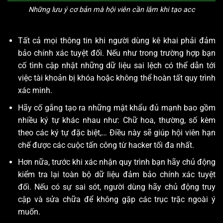
Những lưu ý cơ bản mà hội viên cần lắm khi tạo acc
Tất cả mọi thông tin khi người dùng kê khai phải đảm
bảo chính xác tuyệt đối. Nếu như trong trường hợp bạn
cố tình cập nhật những dữ liệu sai lệch có thể dẫn tới
việc tài khoản bị khóa hoặc không thể hoàn tất quy trình
xác minh.
Hãy cố gắng tạo ra những mật khẩu đủ mạnh bao gồm
nhiều ký tự khác nhau như: Chữ hoa, thường, số kèm
theo các ký tự đặc biệt,… Điều này sẽ giúp hội viên hạn
chế được các cuộc tấn công từ hacker tối đa nhất.
Hơn nữa, trước khi xác nhận quy trình bạn hãy chủ động
kiểm tra lại toàn bộ dữ liệu đảm bảo chính xác tuyệt
đối. Nếu có sự sai sót, người dùng hãy chủ động truy
cập và sửa chữa để không gặp các trục trặc ngoài ý
muốn.