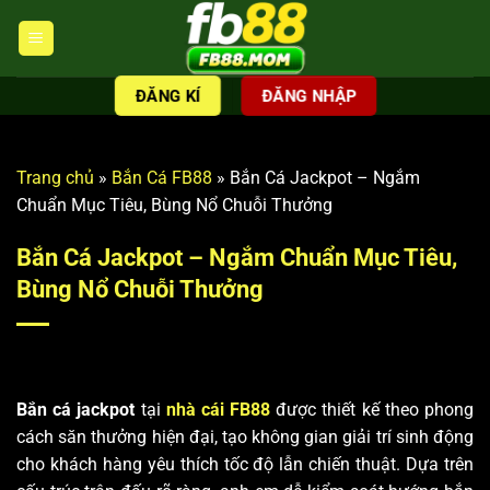
Bỏ
qua
nội
dung
ĐĂNG KÍ
ĐĂNG NHẬP
Trang chủ
»
Bắn Cá FB88
»
Bắn Cá Jackpot – Ngắm
Chuẩn Mục Tiêu, Bùng Nổ Chuỗi Thưởng
Bắn Cá Jackpot – Ngắm Chuẩn Mục Tiêu,
Bùng Nổ Chuỗi Thưởng
Bắn cá jackpot
tại
nhà cái FB88
được thiết kế theo phong
cách săn thưởng hiện đại, tạo không gian giải trí sinh động
cho khách hàng yêu thích tốc độ lẫn chiến thuật. Dựa trên