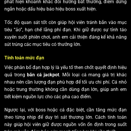
phát hiện khoảnh khắc đổi hướng bất thường, điểm dừng
ngắn hoặc dấu hiệu báo hiệu boss xuất hiện.
Tốc độ quan sát tốt còn giúp hội viên tránh bắn vào mục
tiêu “ảo”, hạn chế lãng phí đạn. Khi giữ được sự tỉnh táo
xuyên suốt phiên chơi, anh em cải thiện đáng kể khả năng
sút trúng các mục tiêu có thưởng lớn.
Tính toán mức đạn
Việc phân bổ đạn hợp lý là yếu tố then chốt quyết định hiệu
quả trong
bắn cá jackpot
. Mỗi loại cá mang giá trị khác
nhau nên cần lượng đạn phù hợp để tối ưu chi phí. Cá nhỏ
hoặc trung thường không cần dùng đạn lớn, giúp anh em
tiết kiệm nguồn lực cho các pha cao điểm.
Ngược lại, với boss hoặc cá đặc biệt, cần tăng mức đạn
theo từng nhịp để duy trì sát thương lớn. Cách tính toán
này giúp hội viên giữ được nguồn vốn ổn định trong suốt