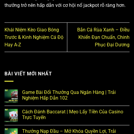
thưởng trở nên hấp dẫn với cơ hội nổ jackpot rõ ràng hơn.
Khái Niệm Kèo Giao Bóng
Bắn Cá Rùa Xanh – Điều
Trước & Kinh Nghiệm Cá Độ
Khiển Đạn Chuẩn, Chinh
Hay A-Z
Phục Đại Dương
BÀI VIẾT MỚI NHẤT
Game Bài Đổi Thưởng Qua Ngân Hàng | Trải
Nghiệm Hấp Dẫn 102
Cách Đánh Baccarat | Mẹo Lấy Tiền Của Casino
Trực Tuyến
Thưởng Nạp Đầu – Mở Khóa Quyền Lợi, Trải