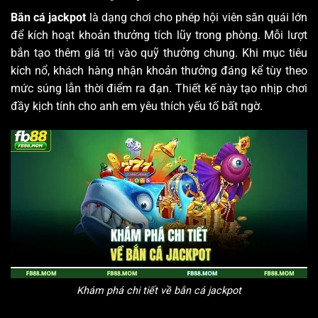
Bắn cá jackpot
là dạng chơi cho phép hội viên săn quái lớn
để kích hoạt khoản thưởng tích lũy trong phòng. Mỗi lượt
bắn tạo thêm giá trị vào quỹ thưởng chung. Khi mục tiêu
kích nổ, khách hàng nhận khoản thưởng đáng kể tùy theo
mức súng lẫn thời điểm ra đạn. Thiết kế này tạo nhịp chơi
đầy kịch tính cho anh em yêu thích yếu tố bất ngờ.
Khám phá chi tiết về bắn cá jackpot